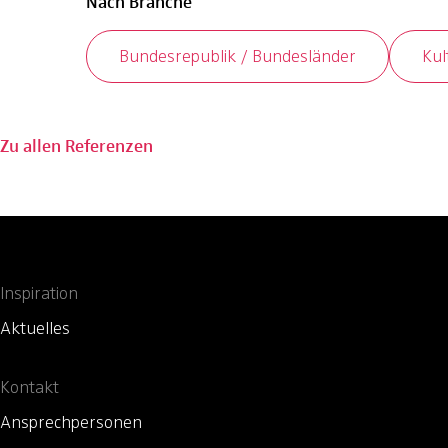
Nach Branche
Bundesrepublik / Bundesländer
Kul
Zu allen Referenzen
Inspiration
Aktuelles
Kontakt
Ansprechpersonen