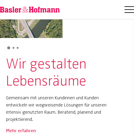
Wir gestalten
Werde Teil des
Nah und
Lebensräume
Teams
vernetzt
Gemeinsam mit unseren Kundinnen und Kunden
Unsere Unternehmenskultur zeichnet sich durch
Verwurzelt in Sachsen und Sachsen-Anhalt, sind wir
entwickeln wir wegweisende Lösungen für unseren
das freundschaftlich-familiäre Miteinander aus. Wir
als Mitglied der Schweizer Unternehmensgruppe
intensiv genutzten Raum. Beratend, planend und
freuen uns über engagierte neue Mitarbeitende –
Basler & Hofmann Teil eines internationalen
projektierend.
ob erfahren, ab Studium oder für ein Praktikum.
Netzwerks von Expertinnen und Experten.
Mehr erfahren
Mehr erfahren
Mehr erfahren