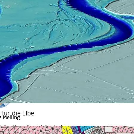
Heyne
eichsleiter Konstruktion
diswalde
04 626 86 26
für die Elbe
 Melling
leiter Umwelt und Infrastruktur