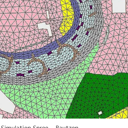
en
1 438 309 23