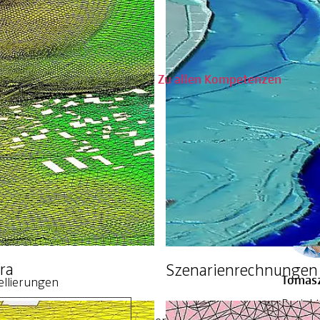
Frank 
Fachber
Zu allen Kompetenzen
Dippol
+49 35
ra
Szenarienrechnungen 
Tomasz
llierungen
Projekt