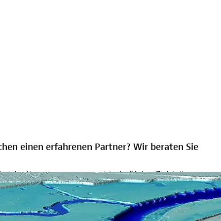
chen einen erfahrenen Partner? Wir beraten Sie
.
i der Umsetzung wasserwirtschaftlicher Zielstellungen
nnen und Experten Hochwassergefahren- und –risikokarten
eam hat große Erfahrungen mit der Modellierung gesamter