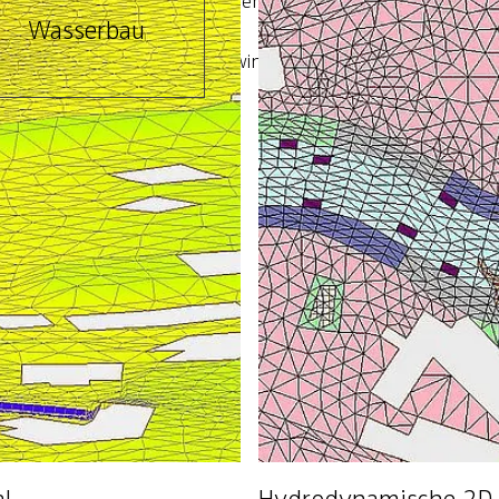
d wasserbauliche Maßnahmen allgemein
Dresd
t
Wasserbau
+49 35
d –tiefen sowie Fließgeschwindigkeiten
agementplänen
chen Geodatenplattformen