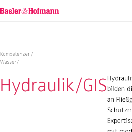
Kompetenzen
/
Wasser
/
Hydraulik/GIS
Hydraul
bilden 
an Fließ
Schutzm
Expertis
mit mod